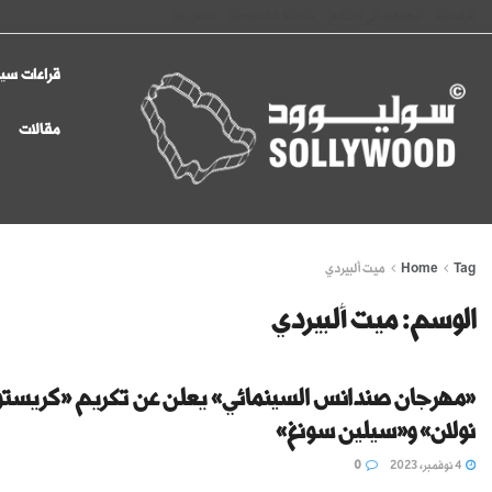
الرئيسية
سوليوود في الإعلام
سياسة الخصوصية
اتصل بنا
قراءات سين
مقالات
Tag
Home
ميت ألبيردي
الوسم:
ميت ألبيردي
«مهرجان صندانس السينمائي» يعلن عن تكريم «كريستو
نولان» و«سيلين سونغ»
4 نوفمبر، 2023
0