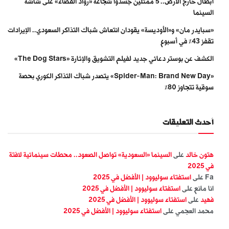
أبطال خارج الأرض.. 5 ممثلين جسّدوا شجاعة «رواد الفضاء» على شاشة
السينما
«سبايدر مان» و«الأوديسة» يقودان انتعاش شباك التذاكر السعودي.. الإيرادات
تقفز 43% في أسبوع
الكشف عن بوستر دعائي جديد لفيلم التشويق والإثارة «The Dog Stars»
«Spider-Man: Brand New Day» يتصدر شباك التذاكر الكوري بحصة
سوقية تتجاوز 80%
أحدث التعليقات
هتون خالد
على
السينما «السعودية» تواصل الصعود.. محطات سينمائية لافتة
في 2025
Fa
على
استفتاء سوليوود | الأفضل في 2025
انا مانع
على
استفتاء سوليوود | الأفضل في 2025
فهيد
على
استفتاء سوليوود | الأفضل في 2025
محمد العجمي
على
استفتاء سوليوود | الأفضل في 2025