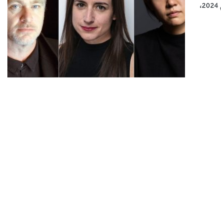
سوليوود «متابعات» يشهد الحفل الافتتاحي لـ«مهرجان صندانس السينمائي» لعام 2024،