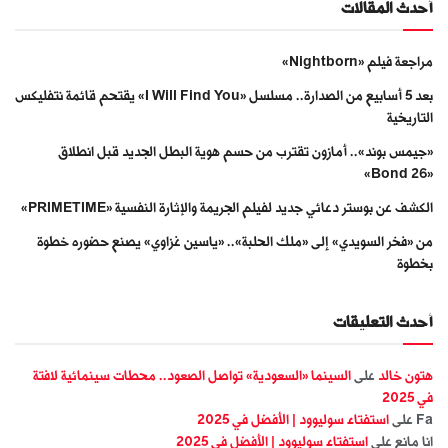
أحدث المقالات
مراجعة فيلم «Nightborn»
بعد 5 أسابيع من الصدارة.. مسلسل «I Will Find You» يقتحم قائمة نتفليكس
التاريخية
«جيمس بوند».. أمازون تقترب من حسم هوية البطل الجديد قبل انطلاق
«Bond 26»
الكشف عن بوستر دعائي جديد لفيلم الجريمة والإثارة النفسية «PRIMETIME»
من «فخر السويدي» إلى «ملك الحلبة».. «ياسين غزاوي» يصنع حضوره خطوة
بخطوة
أحدث التعليقات
هتون خالد
على
السينما «السعودية» تواصل الصعود.. محطات سينمائية لافتة
في 2025
Fa
على
استفتاء سوليوود | الأفضل في 2025
انا مانع
على
استفتاء سوليوود | الأفضل في 2025