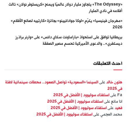
«The Odyssey» يتجاوز مليار دولار عالميًا ويمنح «كريستوفر نولان» ثالث
أفلامه في نادي المليار
«مهرجان فينيسيا» يكرّم «لوكا جوادانيينو» بجائزة «كارتييه لصانع الأفلام»
2026
بريطانيا توافق على استحواذ «باراماونت سكاي دانس» على «وارنر براذرز
ديسكفري».. والدعوى الأميركية تحسم مصير الصفقة
أحدث التعليقات
هتون خالد
على
السينما «السعودية» تواصل الصعود.. محطات سينمائية لافتة
في 2025
Fa
على
استفتاء سوليوود | الأفضل في 2025
انا مانع
على
استفتاء سوليوود | الأفضل في 2025
فهيد
على
استفتاء سوليوود | الأفضل في 2025
محمد العجمي
على
استفتاء سوليوود | الأفضل في 2025