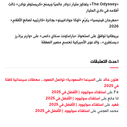
«The Odyssey» يتجاوز مليار دولار عالميًا ويمنح «كريستوفر نولان» ثالث
أفلامه في نادي المليار
«مهرجان فينيسيا» يكرّم «لوكا جوادانيينو» بجائزة «كارتييه لصانع الأفلام»
2026
بريطانيا توافق على استحواذ «باراماونت سكاي دانس» على «وارنر براذرز
ديسكفري».. والدعوى الأميركية تحسم مصير الصفقة
أحدث التعليقات
هتون خالد
على
السينما «السعودية» تواصل الصعود.. محطات سينمائية لافتة
في 2025
Fa
على
استفتاء سوليوود | الأفضل في 2025
انا مانع
على
استفتاء سوليوود | الأفضل في 2025
فهيد
على
استفتاء سوليوود | الأفضل في 2025
محمد العجمي
على
استفتاء سوليوود | الأفضل في 2025