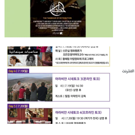
مناسبات سينمائية
لانترنت