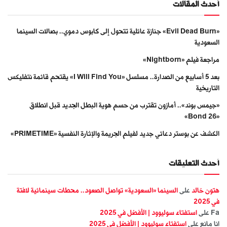
أحدث المقالات
«Evil Dead Burn» جنازة عائلية تتحول إلى كابوس دموي.. بصالات السينما
السعودية
مراجعة فيلم «Nightborn»
بعد 5 أسابيع من الصدارة.. مسلسل «I Will Find You» يقتحم قائمة نتفليكس
التاريخية
«جيمس بوند».. أمازون تقترب من حسم هوية البطل الجديد قبل انطلاق
«Bond 26»
الكشف عن بوستر دعائي جديد لفيلم الجريمة والإثارة النفسية «PRIMETIME»
أحدث التعليقات
هتون خالد
على
السينما «السعودية» تواصل الصعود.. محطات سينمائية لافتة
في 2025
Fa
على
استفتاء سوليوود | الأفضل في 2025
انا مانع
على
استفتاء سوليوود | الأفضل في 2025