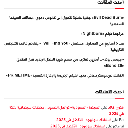
أحدث المقالات
«Evil Dead Burn» جنازة عائلية تتحول إلى كابوس دموي.. بصالات السينما
السعودية
مراجعة فيلم «Nightborn»
بعد 5 أسابيع من الصدارة.. مسلسل «I Will Find You» يقتحم قائمة نتفليكس
التاريخية
«جيمس بوند».. أمازون تقترب من حسم هوية البطل الجديد قبل انطلاق
«Bond 26»
الكشف عن بوستر دعائي جديد لفيلم الجريمة والإثارة النفسية «PRIMETIME»
أحدث التعليقات
هتون خالد
على
السينما «السعودية» تواصل الصعود.. محطات سينمائية لافتة
في 2025
Fa
على
استفتاء سوليوود | الأفضل في 2025
انا مانع
على
استفتاء سوليوود | الأفضل في 2025