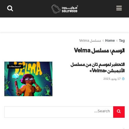
من نحن
سياسة المحتوى
شروط الاستخدام
تواصل معنا
Tag
Home
مسلسل Velma
الوسم:
مسلسل Velma
التحضير لموسم ثانٍ من مسلسل
المسلسلات
الأنيميشن «Velma»
17 يونيو، 2023