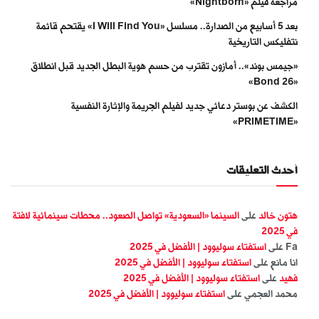
مراجعة فيلم «Nightborn»
بعد 5 أسابيع من الصدارة.. مسلسل «I Will Find You» يقتحم قائمة
نتفليكس التاريخية
«جيمس بوند».. أمازون تقترب من حسم هوية البطل الجديد قبل انطلاق
«Bond 26»
الكشف عن بوستر دعائي جديد لفيلم الجريمة والإثارة النفسية
«PRIMETIME»
أحدث التعليقات
هتون خالد
على
السينما «السعودية» تواصل الصعود.. محطات سينمائية لافتة
في 2025
Fa
على
استفتاء سوليوود | الأفضل في 2025
انا مانع
على
استفتاء سوليوود | الأفضل في 2025
فهيد
على
استفتاء سوليوود | الأفضل في 2025
محمد العجمي
على
استفتاء سوليوود | الأفضل في 2025