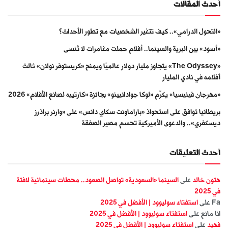
أحدث المقالات
«التحول الدرامي».. كيف تتغير الشخصيات مع تطور الأحداث؟
«أسود» بين البرية والسينما.. أفلام حملت مغامرات لا تُنسى
«The Odyssey» يتجاوز مليار دولار عالميًا ويمنح «كريستوفر نولان» ثالث
أفلامه في نادي المليار
«مهرجان فينيسيا» يكرّم «لوكا جوادانيينو» بجائزة «كارتييه لصانع الأفلام» 2026
بريطانيا توافق على استحواذ «باراماونت سكاي دانس» على «وارنر براذرز
ديسكفري».. والدعوى الأميركية تحسم مصير الصفقة
أحدث التعليقات
هتون خالد
على
السينما «السعودية» تواصل الصعود.. محطات سينمائية لافتة
في 2025
Fa
على
استفتاء سوليوود | الأفضل في 2025
انا مانع
على
استفتاء سوليوود | الأفضل في 2025
فهيد
على
استفتاء سوليوود | الأفضل في 2025