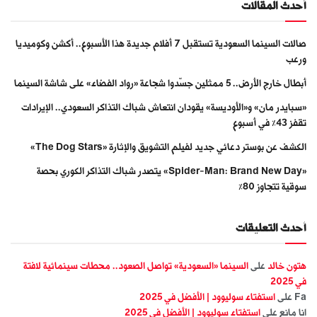
أحدث المقالات
صالات السينما السعودية تستقبل 7 أفلام جديدة هذا الأسبوع.. أكشن وكوميديا
ورعب
أبطال خارج الأرض.. 5 ممثلين جسّدوا شجاعة «رواد الفضاء» على شاشة السينما
«سبايدر مان» و«الأوديسة» يقودان انتعاش شباك التذاكر السعودي.. الإيرادات
تقفز 43% في أسبوع
الكشف عن بوستر دعائي جديد لفيلم التشويق والإثارة «The Dog Stars»
«Spider-Man: Brand New Day» يتصدر شباك التذاكر الكوري بحصة
سوقية تتجاوز 80%
أحدث التعليقات
هتون خالد
على
السينما «السعودية» تواصل الصعود.. محطات سينمائية لافتة
في 2025
Fa
على
استفتاء سوليوود | الأفضل في 2025
انا مانع
على
استفتاء سوليوود | الأفضل في 2025