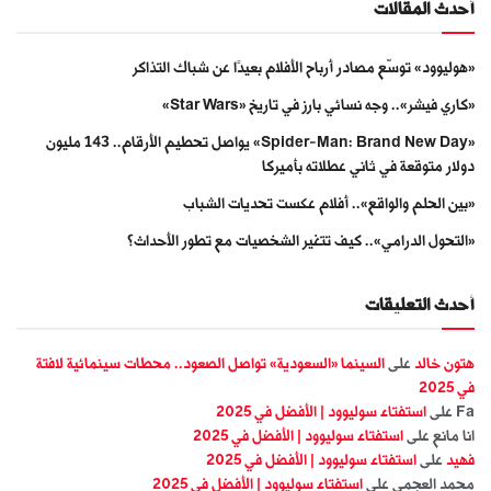
أحدث المقالات
«هوليوود» توسّع مصادر أرباح الأفلام بعيدًا عن شباك التذاكر
«كاري فيشر».. وجه نسائي بارز في تاريخ «Star Wars»
«Spider-Man: Brand New Day» يواصل تحطيم الأرقام.. 143 مليون
دولار متوقعة في ثاني عطلاته بأميركا
«بين الحلم والواقع».. أفلام عكست تحديات الشباب
«التحول الدرامي».. كيف تتغير الشخصيات مع تطور الأحداث؟
أحدث التعليقات
هتون خالد
على
السينما «السعودية» تواصل الصعود.. محطات سينمائية لافتة
في 2025
Fa
على
استفتاء سوليوود | الأفضل في 2025
انا مانع
على
استفتاء سوليوود | الأفضل في 2025
فهيد
على
استفتاء سوليوود | الأفضل في 2025
محمد العجمي
على
استفتاء سوليوود | الأفضل في 2025