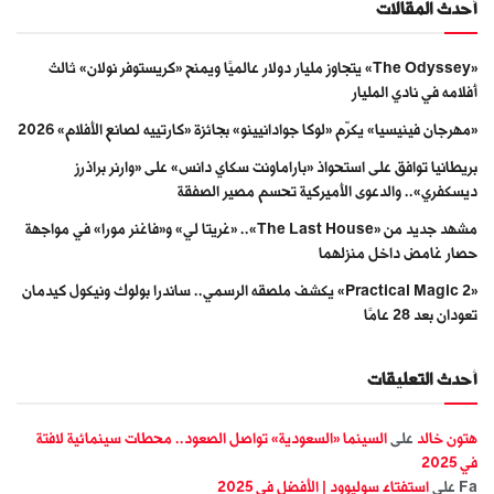
أحدث المقالات
«The Odyssey» يتجاوز مليار دولار عالميًا ويمنح «كريستوفر نولان» ثالث
أفلامه في نادي المليار
«مهرجان فينيسيا» يكرّم «لوكا جوادانيينو» بجائزة «كارتييه لصانع الأفلام» 2026
بريطانيا توافق على استحواذ «باراماونت سكاي دانس» على «وارنر براذرز
ديسكفري».. والدعوى الأميركية تحسم مصير الصفقة
مشهد جديد من «The Last House».. «غريتا لي» و«فاغنر مورا» في مواجهة
حصار غامض داخل منزلهما
«Practical Magic 2» يكشف ملصقه الرسمي.. ساندرا بولوك ونيكول كيدمان
تعودان بعد 28 عامًا
أحدث التعليقات
هتون خالد
على
السينما «السعودية» تواصل الصعود.. محطات سينمائية لافتة
في 2025
Fa
على
استفتاء سوليوود | الأفضل في 2025