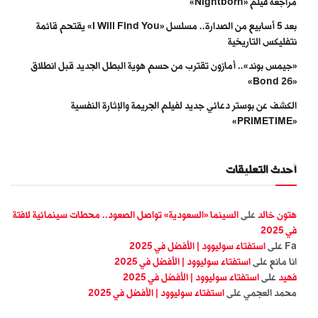
مراجعة فيلم «Nightborn»
بعد 5 أسابيع من الصدارة.. مسلسل «I Will Find You» يقتحم قائمة
نتفليكس التاريخية
«جيمس بوند».. أمازون تقترب من حسم هوية البطل الجديد قبل انطلاق
«Bond 26»
الكشف عن بوستر دعائي جديد لفيلم الجريمة والإثارة النفسية
«PRIMETIME»
أحدث التعليقات
هتون خالد
على
السينما «السعودية» تواصل الصعود.. محطات سينمائية لافتة
في 2025
Fa
على
استفتاء سوليوود | الأفضل في 2025
انا مانع
على
استفتاء سوليوود | الأفضل في 2025
فهيد
على
استفتاء سوليوود | الأفضل في 2025
محمد العجمي
على
استفتاء سوليوود | الأفضل في 2025