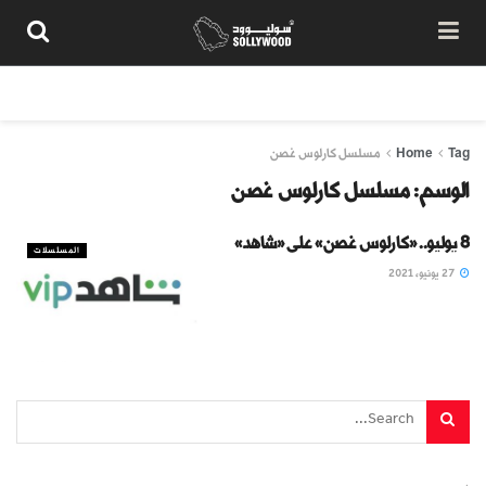
من نحن
سياسة المحتوى
شروط الاستخدام
تواصل معنا
Tag
Home
مسلسل كارلوس غصن
الوسم:
مسلسل كارلوس غصن
8 يوليو.. «كارلوس غصن» على «شاهد»
المسلسلات
27 يونيو، 2021