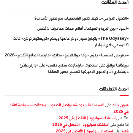
أحدث المقالات
«التحول الدرامي».. كيف تتغير الشخصيات مع تطور الأحداث؟
«أسود» بين البرية والسينما.. أفلام حملت مغامرات لا تُنسى
«The Odyssey» يتجاوز مليار دولار عالميًا ويمنح «كريستوفر نولان» ثالث
أفلامه في نادي المليار
«مهرجان فينيسيا» يكرّم «لوكا جوادانيينو» بجائزة «كارتييه لصانع الأفلام» 2026
بريطانيا توافق على استحواذ «باراماونت سكاي دانس» على «وارنر براذرز
ديسكفري».. والدعوى الأميركية تحسم مصير الصفقة
أحدث التعليقات
هتون خالد
على
السينما «السعودية» تواصل الصعود.. محطات سينمائية لافتة
في 2025
Fa
على
استفتاء سوليوود | الأفضل في 2025
انا مانع
على
استفتاء سوليوود | الأفضل في 2025
فهيد
على
استفتاء سوليوود | الأفضل في 2025