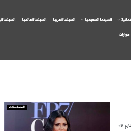
مائية
السينما السعودية
السينما العربية
السينما العالمية
السينما ال
حوارات
المسلسلات
سوليوود «متابعات» استأنفت رانيا يوسف الممثلة المصرية أمس، تصوير «شارع 9»