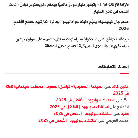
«The Odyssey» يتجاوز مليار دولار عالميًا ويمنح «كريستوفر نولان» ثالث
أفلامه في نادي المليار
«مهرجان فينيسيا» يكرّم «لوكا جوادانيينو» بجائزة «كارتييه لصانع الأفلام»
2026
بريطانيا توافق على استحواذ «باراماونت سكاي دانس» على «وارنر براذرز
ديسكفري».. والدعوى الأميركية تحسم مصير الصفقة
أحدث التعليقات
هتون خالد
على
السينما «السعودية» تواصل الصعود.. محطات سينمائية لافتة
في 2025
Fa
على
استفتاء سوليوود | الأفضل في 2025
انا مانع
على
استفتاء سوليوود | الأفضل في 2025
فهيد
على
استفتاء سوليوود | الأفضل في 2025
محمد العجمي
على
استفتاء سوليوود | الأفضل في 2025