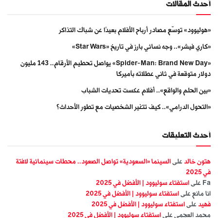
أحدث المقالات
«هوليوود» توسّع مصادر أرباح الأفلام بعيدًا عن شباك التذاكر
«كاري فيشر».. وجه نسائي بارز في تاريخ «Star Wars»
«Spider-Man: Brand New Day» يواصل تحطيم الأرقام.. 143 مليون
دولار متوقعة في ثاني عطلاته بأميركا
«بين الحلم والواقع».. أفلام عكست تحديات الشباب
«التحول الدرامي».. كيف تتغير الشخصيات مع تطور الأحداث؟
أحدث التعليقات
هتون خالد
على
السينما «السعودية» تواصل الصعود.. محطات سينمائية لافتة
في 2025
Fa
على
استفتاء سوليوود | الأفضل في 2025
انا مانع
على
استفتاء سوليوود | الأفضل في 2025
فهيد
على
استفتاء سوليوود | الأفضل في 2025
محمد العجمي
على
استفتاء سوليوود | الأفضل في 2025