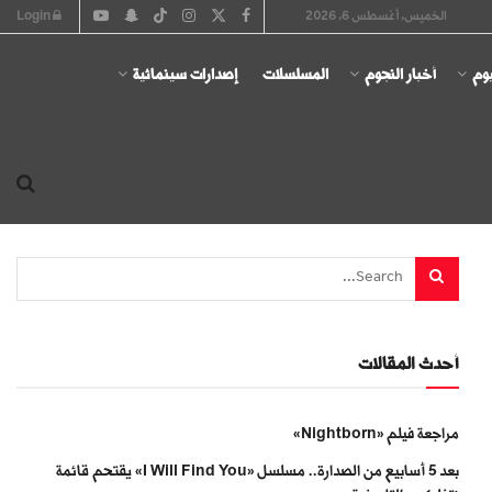
الخميس, أغسطس 6, 2026
Login
يوم
أخبار النجوم
المسلسلات
إصدارات سينمائية
أحدث المقالات
مراجعة فيلم «Nightborn»
بعد 5 أسابيع من الصدارة.. مسلسل «I Will Find You» يقتحم قائمة