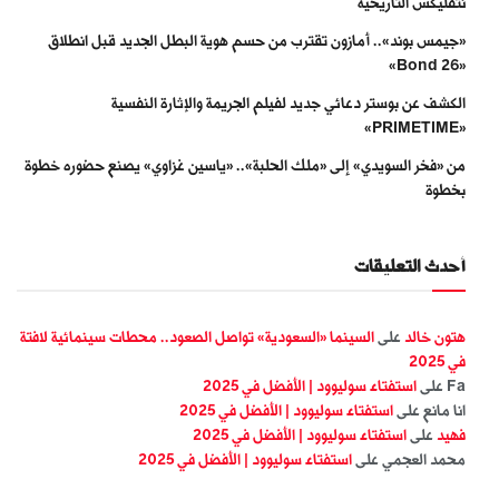
نتفليكس التاريخية
«جيمس بوند».. أمازون تقترب من حسم هوية البطل الجديد قبل انطلاق
«Bond 26»
الكشف عن بوستر دعائي جديد لفيلم الجريمة والإثارة النفسية
«PRIMETIME»
من «فخر السويدي» إلى «ملك الحلبة».. «ياسين غزاوي» يصنع حضوره خطوة
بخطوة
أحدث التعليقات
هتون خالد
على
السينما «السعودية» تواصل الصعود.. محطات سينمائية لافتة
في 2025
Fa
على
استفتاء سوليوود | الأفضل في 2025
انا مانع
على
استفتاء سوليوود | الأفضل في 2025
فهيد
على
استفتاء سوليوود | الأفضل في 2025
محمد العجمي
على
استفتاء سوليوود | الأفضل في 2025