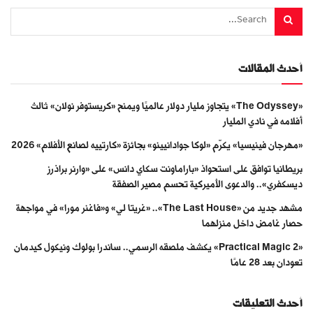
أحدث المقالات
«The Odyssey» يتجاوز مليار دولار عالميًا ويمنح «كريستوفر نولان» ثالث
أفلامه في نادي المليار
«مهرجان فينيسيا» يكرّم «لوكا جوادانيينو» بجائزة «كارتييه لصانع الأفلام» 2026
بريطانيا توافق على استحواذ «باراماونت سكاي دانس» على «وارنر براذرز
ديسكفري».. والدعوى الأميركية تحسم مصير الصفقة
مشهد جديد من «The Last House».. «غريتا لي» و«فاغنر مورا» في مواجهة
حصار غامض داخل منزلهما
«Practical Magic 2» يكشف ملصقه الرسمي.. ساندرا بولوك ونيكول كيدمان
تعودان بعد 28 عامًا
أحدث التعليقات