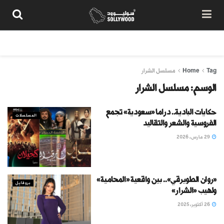
من نحن
سياسة المحتوى
شروط الاستخدام
تواصل معنا
Tag
Home
مسلسل الشرار
الوسم:
مسلسل الشرار
حكايات البادية.. دراما «سعودية» تجمع
المسلسلات
الفروسية والشعر والتقاليد
29 مارس، 2026
«روان الطويرقي».. بين واقعية «المحامية»
بروفايل
ولهيب «الشرار»
26 أكتوبر، 2025