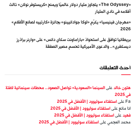
«The Odyssey» يتجاوز مليار دولار عالميًا ويمنح «كريستوفر نولان» ثالث
أفلامه في نادي المليار
«مهرجان فينيسيا» يكرّم «لوكا جوادانيينو» بجائزة «كارتييه لصانع الأفلام»
2026
بريطانيا توافق على استحواذ «باراماونت سكاي دانس» على «وارنر براذرز
ديسكفري».. والدعوى الأميركية تحسم مصير الصفقة
أحدث التعليقات
هتون خالد
على
السينما «السعودية» تواصل الصعود.. محطات سينمائية لافتة
في 2025
Fa
على
استفتاء سوليوود | الأفضل في 2025
انا مانع
على
استفتاء سوليوود | الأفضل في 2025
فهيد
على
استفتاء سوليوود | الأفضل في 2025
محمد العجمي
على
استفتاء سوليوود | الأفضل في 2025