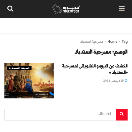
من نحن
سياسة المحتوى
شروط الاستخدام
تواصل معنا
Tag
Home
مسرحية السندباد
الوسم:
مسرحية السندباد
الكشف عن البرومو التشويقي لمسرحية
السينما السعودية
«السندباد»
16 ديسمبر، 2023