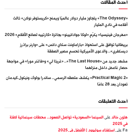
أحدث المقالات
«The Odyssey» يتجاوز مليار دولار عالميًا ويمنح «كريستوفر نولان» ثالث
أفلامه في نادي المليار
«مهرجان فينيسيا» يكرّم «لوكا جوادانيينو» بجائزة «كارتييه لصانع الأفلام» 2026
بريطانيا توافق على استحواذ «باراماونت سكاي دانس» على «وارنر براذرز
ديسكفري».. والدعوى الأميركية تحسم مصير الصفقة
مشهد جديد من «The Last House».. «غريتا لي» و«فاغنر مورا» في مواجهة
حصار غامض داخل منزلهما
«Practical Magic 2» يكشف ملصقه الرسمي.. ساندرا بولوك ونيكول كيدمان
تعودان بعد 28 عامًا
أحدث التعليقات
هتون خالد
على
السينما «السعودية» تواصل الصعود.. محطات سينمائية لافتة
في 2025
Fa
على
استفتاء سوليوود | الأفضل في 2025