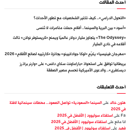
أحدث المقالات
«التحول الدرامي».. كيف تتغير الشخصيات مع تطور الأحداث؟
«أسود» بين البرية والسينما.. أفلام حملت مغامرات لا تُنسى
«The Odyssey» يتجاوز مليار دولار عالميًا ويمنح «كريستوفر نولان» ثالث
أفلامه في نادي المليار
«مهرجان فينيسيا» يكرّم «لوكا جوادانيينو» بجائزة «كارتييه لصانع الأفلام» 2026
بريطانيا توافق على استحواذ «باراماونت سكاي دانس» على «وارنر براذرز
ديسكفري».. والدعوى الأميركية تحسم مصير الصفقة
أحدث التعليقات
هتون خالد
على
السينما «السعودية» تواصل الصعود.. محطات سينمائية لافتة
في 2025
Fa
على
استفتاء سوليوود | الأفضل في 2025
انا مانع
على
استفتاء سوليوود | الأفضل في 2025
فهيد
على
استفتاء سوليوود | الأفضل في 2025