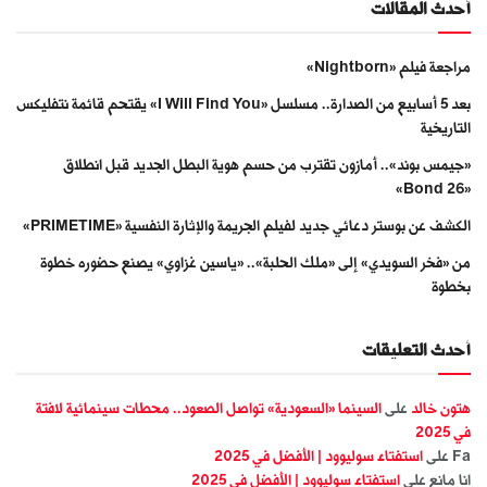
أحدث المقالات
مراجعة فيلم «Nightborn»
بعد 5 أسابيع من الصدارة.. مسلسل «I Will Find You» يقتحم قائمة نتفليكس
التاريخية
«جيمس بوند».. أمازون تقترب من حسم هوية البطل الجديد قبل انطلاق
«Bond 26»
الكشف عن بوستر دعائي جديد لفيلم الجريمة والإثارة النفسية «PRIMETIME»
من «فخر السويدي» إلى «ملك الحلبة».. «ياسين غزاوي» يصنع حضوره خطوة
بخطوة
أحدث التعليقات
هتون خالد
على
السينما «السعودية» تواصل الصعود.. محطات سينمائية لافتة
في 2025
Fa
على
استفتاء سوليوود | الأفضل في 2025
انا مانع
على
استفتاء سوليوود | الأفضل في 2025