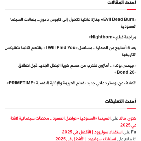
أحدث المقالات
«Evil Dead Burn» جنازة عائلية تتحول إلى كابوس دموي.. بصالات السينما
السعودية
مراجعة فيلم «Nightborn»
بعد 5 أسابيع من الصدارة.. مسلسل «I Will Find You» يقتحم قائمة نتفليكس
التاريخية
«جيمس بوند».. أمازون تقترب من حسم هوية البطل الجديد قبل انطلاق
«Bond 26»
الكشف عن بوستر دعائي جديد لفيلم الجريمة والإثارة النفسية «PRIMETIME»
أحدث التعليقات
هتون خالد
على
السينما «السعودية» تواصل الصعود.. محطات سينمائية لافتة
في 2025
Fa
على
استفتاء سوليوود | الأفضل في 2025
انا مانع
على
استفتاء سوليوود | الأفضل في 2025