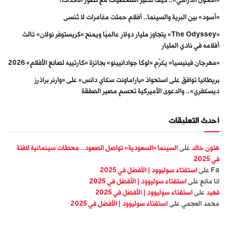
«أسود» بين البرية والسينما.. أفلام حملت مغامرات لا تُنسى
«The Odyssey» يتجاوز مليار دولار عالميًا ويمنح «كريستوفر نولان» ثالث
أفلامه في نادي المليار
«مهرجان فينيسيا» يكرّم «لوكا جوادانيينو» بجائزة «كارتييه لصانع الأفلام» 2026
بريطانيا توافق على استحواذ «باراماونت سكاي دانس» على «وارنر براذرز
ديسكفري».. والدعوى الأميركية تحسم مصير الصفقة
أحدث التعليقات
هتون خالد
على
السينما «السعودية» تواصل الصعود.. محطات سينمائية لافتة
في 2025
Fa
على
استفتاء سوليوود | الأفضل في 2025
انا مانع
على
استفتاء سوليوود | الأفضل في 2025
فهيد
على
استفتاء سوليوود | الأفضل في 2025
محمد العجمي
على
استفتاء سوليوود | الأفضل في 2025