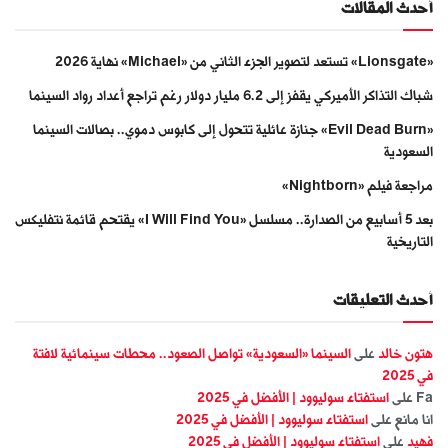
أحدث المقالات
«Lionsgate» تستعد لتصوير الجزء الثاني من «Michael» نهاية 2026
شباك التذاكر الأميركي يقفز إلى 6.2 مليار دولار رغم تراجع أعداد رواد السينما
«Evil Dead Burn» جنازة عائلية تتحول إلى كابوس دموي.. بصالات السينما
السعودية
مراجعة فيلم «Nightborn»
بعد 5 أسابيع من الصدارة.. مسلسل «I Will Find You» يقتحم قائمة نتفليكس
التاريخية
أحدث التعليقات
هتون خالد
على
السينما «السعودية» تواصل الصعود.. محطات سينمائية لافتة
في 2025
Fa
على
استفتاء سوليوود | الأفضل في 2025
انا مانع
على
استفتاء سوليوود | الأفضل في 2025
فهيد
على
استفتاء سوليوود | الأفضل في 2025