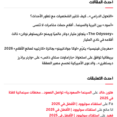
أحدث المقالات
«التحول الدرامي».. كيف تتغير الشخصيات مع تطور الأحداث؟
«أسود» بين البرية والسينما.. أفلام حملت مغامرات لا تُنسى
«The Odyssey» يتجاوز مليار دولار عالميًا ويمنح «كريستوفر نولان» ثالث
أفلامه في نادي المليار
«مهرجان فينيسيا» يكرّم «لوكا جوادانيينو» بجائزة «كارتييه لصانع الأفلام» 2026
بريطانيا توافق على استحواذ «باراماونت سكاي دانس» على «وارنر براذرز
ديسكفري».. والدعوى الأميركية تحسم مصير الصفقة
أحدث التعليقات
هتون خالد
على
السينما «السعودية» تواصل الصعود.. محطات سينمائية لافتة
في 2025
Fa
على
استفتاء سوليوود | الأفضل في 2025
انا مانع
على
استفتاء سوليوود | الأفضل في 2025
فهيد
على
استفتاء سوليوود | الأفضل في 2025