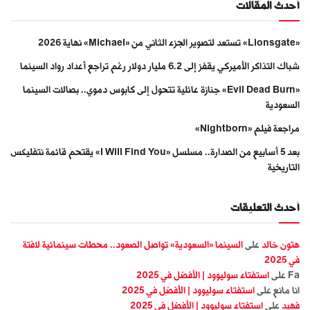
أحدث المقالات
«Lionsgate» تستعد لتصوير الجزء الثاني من «Michael» نهاية 2026
شباك التذاكر الأميركي يقفز إلى 6.2 مليار دولار رغم تراجع أعداد رواد السينما
«Evil Dead Burn» جنازة عائلية تتحول إلى كابوس دموي.. بصالات السينما
السعودية
مراجعة فيلم «Nightborn»
بعد 5 أسابيع من الصدارة.. مسلسل «I Will Find You» يقتحم قائمة نتفليكس
التاريخية
أحدث التعليقات
هتون خالد
على
السينما «السعودية» تواصل الصعود.. محطات سينمائية لافتة
في 2025
Fa
على
استفتاء سوليوود | الأفضل في 2025
انا مانع
على
استفتاء سوليوود | الأفضل في 2025
فهيد
على
استفتاء سوليوود | الأفضل في 2025