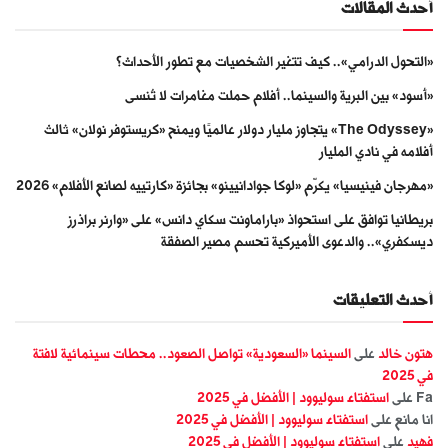
أحدث المقالات
«التحول الدرامي».. كيف تتغير الشخصيات مع تطور الأحداث؟
«أسود» بين البرية والسينما.. أفلام حملت مغامرات لا تُنسى
«The Odyssey» يتجاوز مليار دولار عالميًا ويمنح «كريستوفر نولان» ثالث
أفلامه في نادي المليار
«مهرجان فينيسيا» يكرّم «لوكا جوادانيينو» بجائزة «كارتييه لصانع الأفلام» 2026
بريطانيا توافق على استحواذ «باراماونت سكاي دانس» على «وارنر براذرز
ديسكفري».. والدعوى الأميركية تحسم مصير الصفقة
أحدث التعليقات
هتون خالد
على
السينما «السعودية» تواصل الصعود.. محطات سينمائية لافتة
في 2025
Fa
على
استفتاء سوليوود | الأفضل في 2025
انا مانع
على
استفتاء سوليوود | الأفضل في 2025
فهيد
على
استفتاء سوليوود | الأفضل في 2025