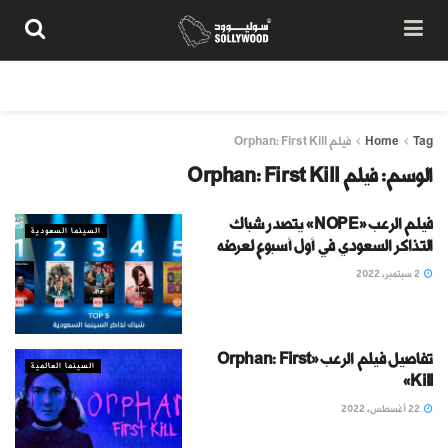
من نحن
سياسة المحتوى
شروط الاستخدام
تواصل معنا
Tag
Home
فيلم Orphan: First Kill
الوسم:
فيلم Orphan: First Kill
فيلم الرعب «NOPE» يتصدر شباك
السينما السعودية
التذاكر السعودي في أول أسبوع لعرضه
2 سبتمبر، 2022
تفاصيل فيلم الرعب «Orphan: First
السينما العالمية
Kill»
22 أغسطس، 2022