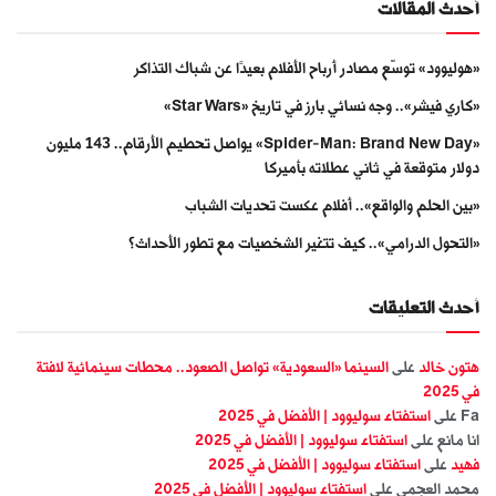
أحدث المقالات
«هوليوود» توسّع مصادر أرباح الأفلام بعيدًا عن شباك التذاكر
«كاري فيشر».. وجه نسائي بارز في تاريخ «Star Wars»
«Spider-Man: Brand New Day» يواصل تحطيم الأرقام.. 143 مليون
دولار متوقعة في ثاني عطلاته بأميركا
«بين الحلم والواقع».. أفلام عكست تحديات الشباب
«التحول الدرامي».. كيف تتغير الشخصيات مع تطور الأحداث؟
أحدث التعليقات
هتون خالد
على
السينما «السعودية» تواصل الصعود.. محطات سينمائية لافتة
في 2025
Fa
على
استفتاء سوليوود | الأفضل في 2025
انا مانع
على
استفتاء سوليوود | الأفضل في 2025
فهيد
على
استفتاء سوليوود | الأفضل في 2025
محمد العجمي
على
استفتاء سوليوود | الأفضل في 2025