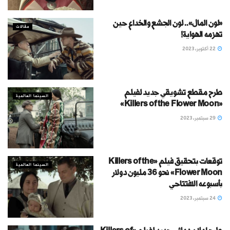
«لون المال».. لون الجشع والخداع حين
مقالات
تهزمه الهواية!
22 أكتوبر، 2023
طرح مقطع تشويقي جديد لفيلم
السينما العالمية
«Killers of the Flower Moon»
29 سبتمبر، 2023
توقعات بتحقيق فيلم «Killers of the
السينما العالمية
Flower Moon» نحو 36 مليون دولار
بأسبوعه الافتتاحي
24 سبتمبر، 2023