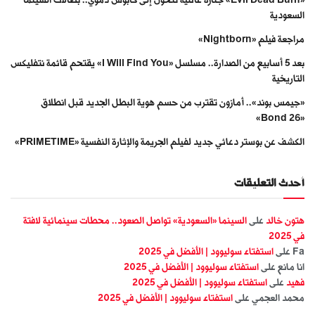
السعودية
مراجعة فيلم «Nightborn»
بعد 5 أسابيع من الصدارة.. مسلسل «I Will Find You» يقتحم قائمة نتفليكس
التاريخية
«جيمس بوند».. أمازون تقترب من حسم هوية البطل الجديد قبل انطلاق
«Bond 26»
الكشف عن بوستر دعائي جديد لفيلم الجريمة والإثارة النفسية «PRIMETIME»
أحدث التعليقات
هتون خالد
على
السينما «السعودية» تواصل الصعود.. محطات سينمائية لافتة
في 2025
Fa
على
استفتاء سوليوود | الأفضل في 2025
انا مانع
على
استفتاء سوليوود | الأفضل في 2025
فهيد
على
استفتاء سوليوود | الأفضل في 2025
محمد العجمي
على
استفتاء سوليوود | الأفضل في 2025