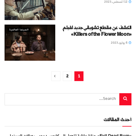
12 أغسطس، 2023
الكشف عن مقطع تشويقي جديد لفيلم
السينما العالمية
«Killers of the Flower Moon»
6 يوليو، 2023
2
1
أحدث المقالات
«Evil Dead Burn» جنازة عائلية تتحول إلى كابوس دموي.. بصالات السينما