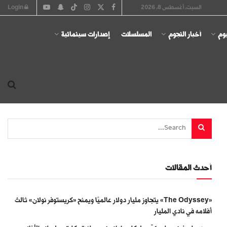
السبت, أغسطس 8, 2026
Login
يوم
أخبار النجوم
المسلسلات
إصدارات سينمائية
أحدث المقالات
«The Odyssey» يتجاوز مليار دولار عالميًا ويمنح «كريستوفر نولان» ثالث
أفلامه في نادي المليار