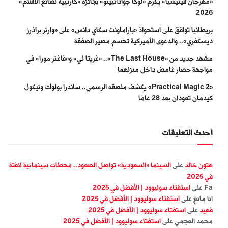
«مهرجان فينيسيا» يكرّم «لوكا جوادانيينو» بجائزة «كارتييه لصانع الأفلام»
2026
بريطانيا توافق على استحواذ «باراماونت سكاي دانس» على «وارنر براذرز
ديسكفري».. والدعوى الأميركية تحسم مصير الصفقة
مشهد جديد من «The Last House».. «غريتا لي» و«فاغنر مورا» في
مواجهة حصار غامض داخل منزلهما
«Practical Magic 2» يكشف ملصقه الرسمي.. ساندرا بولوك ونيكول
كيدمان تعودان بعد 28 عامًا
أحدث التعليقات
هتون خالد
على
السينما «السعودية» تواصل الصعود.. محطات سينمائية لافتة
في 2025
Fa
على
استفتاء سوليوود | الأفضل في 2025
انا مانع
على
استفتاء سوليوود | الأفضل في 2025
فهيد
على
استفتاء سوليوود | الأفضل في 2025
محمد العجمي
على
استفتاء سوليوود | الأفضل في 2025