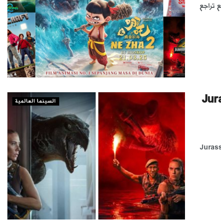
ية، مع تراجع
 من سلسلة أفلام «Jurassic
السينما العالمية
 تقرير جديد أن العمل جارٍ على جزءٍ جديد من سلسلة «Jurassic