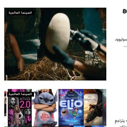
Jurassic» تتجاوز 800
السينما العالمية
دولار عالميًا سوليوود
السينما العالمية
Sup» يتصدر شباك التذاكر الأميركي.. و«Jurassic World: Rebirth» يتراجع