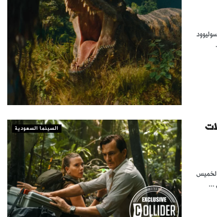
ديد لفيلم الأكشن والمغامرات «Jurassic World Rebirth» سوليوود
صالات
السينما السعودية
ة.. الخميس
..