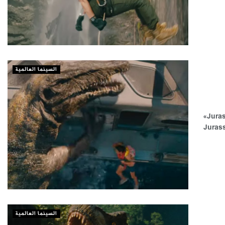
السينما العالمية
طرح مقطع تشويقي جديد لفيلم الأكشن والمغامرات «Jurassic World Rebirth»
لأكشن والمغامرات «Jurassic World
السينما العالمية