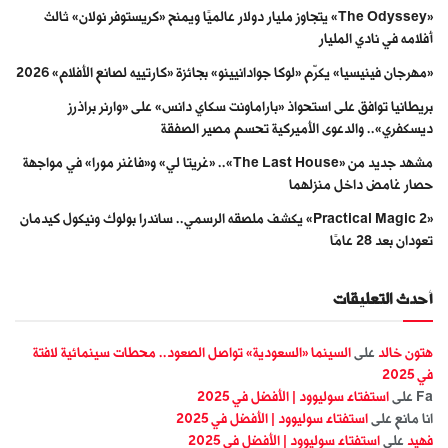
«The Odyssey» يتجاوز مليار دولار عالميًا ويمنح «كريستوفر نولان» ثالث
أفلامه في نادي المليار
«مهرجان فينيسيا» يكرّم «لوكا جوادانيينو» بجائزة «كارتييه لصانع الأفلام» 2026
بريطانيا توافق على استحواذ «باراماونت سكاي دانس» على «وارنر براذرز
ديسكفري».. والدعوى الأميركية تحسم مصير الصفقة
مشهد جديد من «The Last House».. «غريتا لي» و«فاغنر مورا» في مواجهة
حصار غامض داخل منزلهما
«Practical Magic 2» يكشف ملصقه الرسمي.. ساندرا بولوك ونيكول كيدمان
تعودان بعد 28 عامًا
أحدث التعليقات
هتون خالد
على
السينما «السعودية» تواصل الصعود.. محطات سينمائية لافتة
في 2025
Fa
على
استفتاء سوليوود | الأفضل في 2025
انا مانع
على
استفتاء سوليوود | الأفضل في 2025
فهيد
على
استفتاء سوليوود | الأفضل في 2025