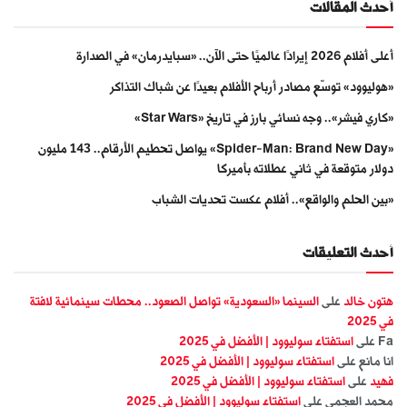
أحدث المقالات
أعلى أفلام 2026 إيرادًا عالميًا حتى الآن.. «سبايدرمان» في الصدارة
«هوليوود» توسّع مصادر أرباح الأفلام بعيدًا عن شباك التذاكر
«كاري فيشر».. وجه نسائي بارز في تاريخ «Star Wars»
«Spider-Man: Brand New Day» يواصل تحطيم الأرقام.. 143 مليون
دولار متوقعة في ثاني عطلاته بأميركا
«بين الحلم والواقع».. أفلام عكست تحديات الشباب
أحدث التعليقات
هتون خالد
على
السينما «السعودية» تواصل الصعود.. محطات سينمائية لافتة
في 2025
Fa
على
استفتاء سوليوود | الأفضل في 2025
انا مانع
على
استفتاء سوليوود | الأفضل في 2025
فهيد
على
استفتاء سوليوود | الأفضل في 2025
محمد العجمي
على
استفتاء سوليوود | الأفضل في 2025