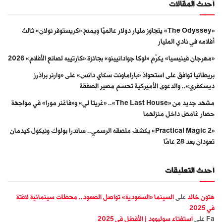
أحدث المقالات
«The Odyssey» يتجاوز مليار دولار عالميًا ويمنح «كريستوفر نولان» ثالث
أفلامه في نادي المليار
«مهرجان فينيسيا» يكرّم «لوكا جوادانيينو» بجائزة «كارتييه لصانع الأفلام» 2026
بريطانيا توافق على استحواذ «باراماونت سكاي دانس» على «وارنر براذرز
ديسكفري».. والدعوى الأميركية تحسم مصير الصفقة
مشهد جديد من «The Last House».. «غريتا لي» و«فاغنر مورا» في مواجهة
حصار غامض داخل منزلهما
«Practical Magic 2» يكشف ملصقه الرسمي.. ساندرا بولوك ونيكول كيدمان
تعودان بعد 28 عامًا
أحدث التعليقات
هتون خالد
على
السينما «السعودية» تواصل الصعود.. محطات سينمائية لافتة
في 2025
Fa
على
استفتاء سوليوود | الأفضل في 2025