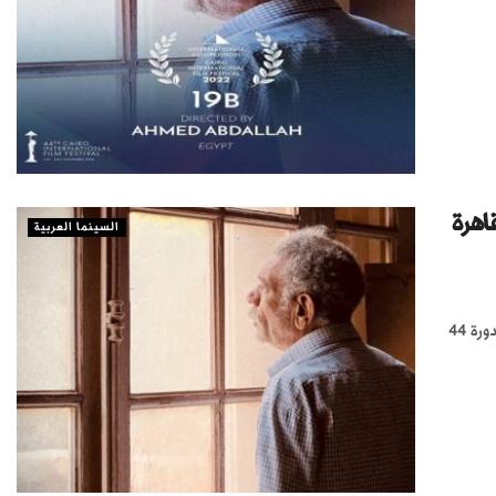
قاهرة
السينما العربية
سوليوود «خاص» يشارك الفيلم المصري "19 ب" ضمن أفلام المسابقة الدولية بالدورة 44