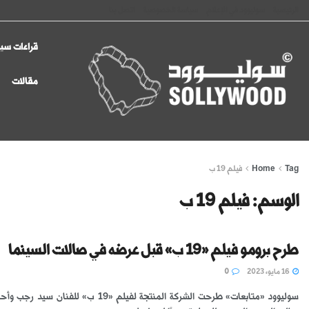
الرئيسية
سوليوود في الإعلام
سياسة الخصوصية
اتصل بنا
قراءات سين
مقالات
Tag
Home
فيلم 19 ب
الوسم:
فيلم 19 ب
طرح برومو فيلم «19 ب» قبل عرضه في صالات السينما
16 مايو، 2023
0
سوليوود «متابعات» طرحت الشركة المنتجة لفيلم «19 ب» للفنان س