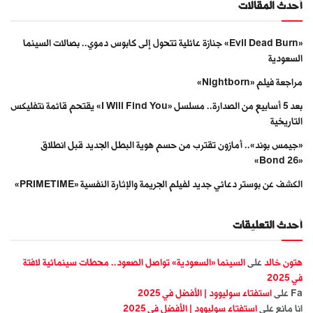
أحدث المقالات
«Evil Dead Burn» جنازة عائلية تتحول إلى كابوس دموي.. بصالات السينما
السعودية
مراجعة فيلم «Nightborn»
بعد 5 أسابيع من الصدارة.. مسلسل «I Will Find You» يقتحم قائمة نتفليكس
التاريخية
«جيمس بوند».. أمازون تقترب من حسم هوية البطل الجديد قبل انطلاق
«Bond 26»
الكشف عن بوستر دعائي جديد لفيلم الجريمة والإثارة النفسية «PRIMETIME»
أحدث التعليقات
هتون خالد
على
السينما «السعودية» تواصل الصعود.. محطات سينمائية لافتة
في 2025
Fa
على
استفتاء سوليوود | الأفضل في 2025
انا مانع
على
استفتاء سوليوود | الأفضل في 2025