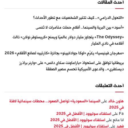
أحدث المقالات
«التحول الدرامي».. كيف تتغير الشخصيات مع تطور الأحداث؟
«أسود» بين البرية والسينما.. أفلام حملت مغامرات لا تُنسى
«The Odyssey» يتجاوز مليار دولار عالميًا ويمنح «كريستوفر نولان» ثالث
أفلامه في نادي المليار
«مهرجان فينيسيا» يكرّم «لوكا جوادانيينو» بجائزة «كارتييه لصانع الأفلام» 2026
بريطانيا توافق على استحواذ «باراماونت سكاي دانس» على «وارنر براذرز
ديسكفري».. والدعوى الأميركية تحسم مصير الصفقة
أحدث التعليقات
هتون خالد
على
السينما «السعودية» تواصل الصعود.. محطات سينمائية لافتة
في 2025
Fa
على
استفتاء سوليوود | الأفضل في 2025
انا مانع
على
استفتاء سوليوود | الأفضل في 2025
فهيد
على
استفتاء سوليوود | الأفضل في 2025