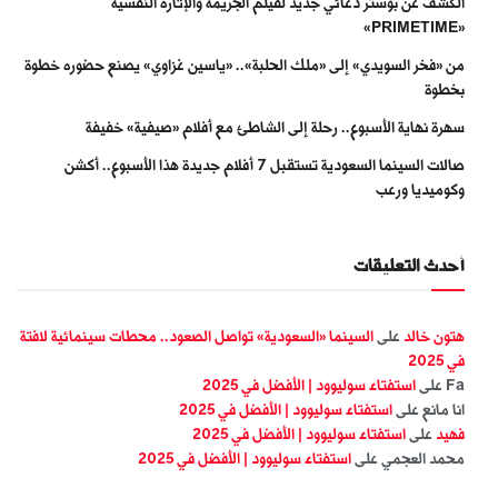
الكشف عن بوستر دعائي جديد لفيلم الجريمة والإثارة النفسية
«PRIMETIME»
من «فخر السويدي» إلى «ملك الحلبة».. «ياسين غزاوي» يصنع حضوره خطوة
بخطوة
سهرة نهاية الأسبوع.. رحلة إلى الشاطئ مع أفلام «صيفية» خفيفة
صالات السينما السعودية تستقبل 7 أفلام جديدة هذا الأسبوع.. أكشن
وكوميديا ورعب
أحدث التعليقات
هتون خالد
على
السينما «السعودية» تواصل الصعود.. محطات سينمائية لافتة
في 2025
Fa
على
استفتاء سوليوود | الأفضل في 2025
انا مانع
على
استفتاء سوليوود | الأفضل في 2025
فهيد
على
استفتاء سوليوود | الأفضل في 2025
محمد العجمي
على
استفتاء سوليوود | الأفضل في 2025