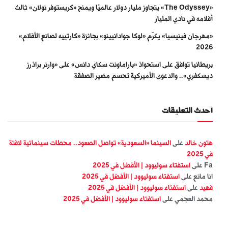
«The Odyssey» يتجاوز مليار دولار عالميًا ويمنح «كريستوفر نولان» ثالث
أفلامه في نادي المليار
«مهرجان فينيسيا» يكرّم «لوكا جوادانيينو» بجائزة «كارتييه لصانع الأفلام»
2026
بريطانيا توافق على استحواذ «باراماونت سكاي دانس» على «وارنر براذرز
ديسكفري».. والدعوى الأميركية تحسم مصير الصفقة
أحدث التعليقات
هتون خالد
على
السينما «السعودية» تواصل الصعود.. محطات سينمائية لافتة
في 2025
Fa
على
استفتاء سوليوود | الأفضل في 2025
انا مانع
على
استفتاء سوليوود | الأفضل في 2025
فهيد
على
استفتاء سوليوود | الأفضل في 2025
محمد العجمي
على
استفتاء سوليوود | الأفضل في 2025