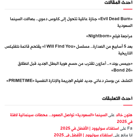
أحدث المقالات
«Evil Dead Burn» جنازة عائلية تتحول إلى كابوس دموي.. بصالات السينما
السعودية
مراجعة فيلم «Nightborn»
بعد 5 أسابيع من الصدارة.. مسلسل «I Will Find You» يقتحم قائمة نتفليكس
التاريخية
«جيمس بوند».. أمازون تقترب من حسم هوية البطل الجديد قبل انطلاق
«Bond 26»
الكشف عن بوستر دعائي جديد لفيلم الجريمة والإثارة النفسية «PRIMETIME»
أحدث التعليقات
هتون خالد
على
السينما «السعودية» تواصل الصعود.. محطات سينمائية لافتة
في 2025
Fa
على
استفتاء سوليوود | الأفضل في 2025
انا مانع
على
استفتاء سوليوود | الأفضل في 2025