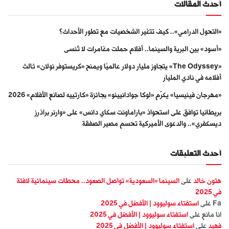
أحدث المقالات
«التحول الدرامي».. كيف تتغير الشخصيات مع تطور الأحداث؟
«أسود» بين البرية والسينما.. أفلام حملت مغامرات لا تُنسى
«The Odyssey» يتجاوز مليار دولار عالميًا ويمنح «كريستوفر نولان» ثالث
أفلامه في نادي المليار
«مهرجان فينيسيا» يكرّم «لوكا جوادانيينو» بجائزة «كارتييه لصانع الأفلام» 2026
بريطانيا توافق على استحواذ «باراماونت سكاي دانس» على «وارنر براذرز
ديسكفري».. والدعوى الأميركية تحسم مصير الصفقة
أحدث التعليقات
هتون خالد
على
السينما «السعودية» تواصل الصعود.. محطات سينمائية لافتة
في 2025
Fa
على
استفتاء سوليوود | الأفضل في 2025
انا مانع
على
استفتاء سوليوود | الأفضل في 2025
فهيد
على
استفتاء سوليوود | الأفضل في 2025