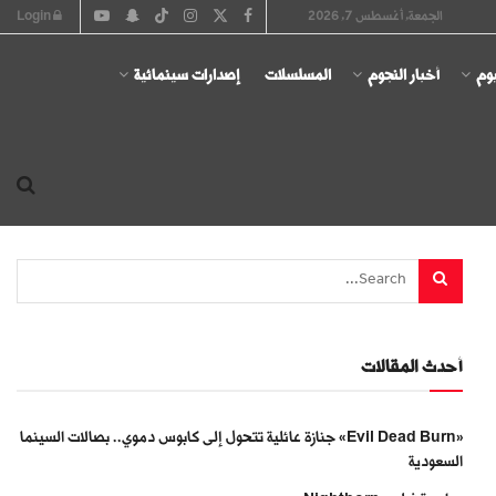
الجمعة, أغسطس 7, 2026
Login
يوم
أخبار النجوم
المسلسلات
إصدارات سينمائية
أحدث المقالات
«Evil Dead Burn» جنازة عائلية تتحول إلى كابوس دموي.. بصالات السينما
السعودية