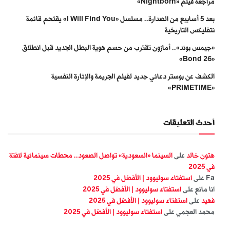
مراجعة فيلم «Nightborn»
بعد 5 أسابيع من الصدارة.. مسلسل «I Will Find You» يقتحم قائمة
نتفليكس التاريخية
«جيمس بوند».. أمازون تقترب من حسم هوية البطل الجديد قبل انطلاق
«Bond 26»
الكشف عن بوستر دعائي جديد لفيلم الجريمة والإثارة النفسية
«PRIMETIME»
أحدث التعليقات
هتون خالد
على
السينما «السعودية» تواصل الصعود.. محطات سينمائية لافتة
في 2025
Fa
على
استفتاء سوليوود | الأفضل في 2025
انا مانع
على
استفتاء سوليوود | الأفضل في 2025
فهيد
على
استفتاء سوليوود | الأفضل في 2025
محمد العجمي
على
استفتاء سوليوود | الأفضل في 2025