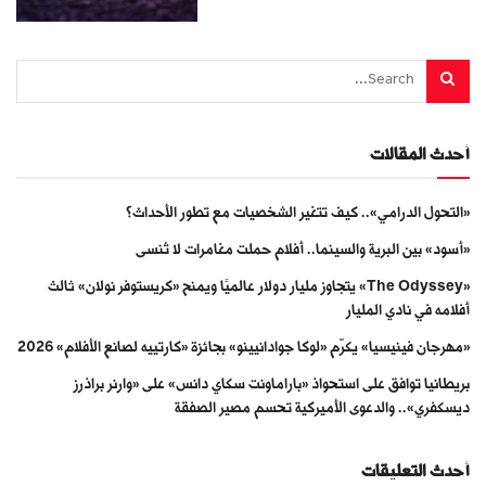
أحدث المقالات
«التحول الدرامي».. كيف تتغير الشخصيات مع تطور الأحداث؟
«أسود» بين البرية والسينما.. أفلام حملت مغامرات لا تُنسى
«The Odyssey» يتجاوز مليار دولار عالميًا ويمنح «كريستوفر نولان» ثالث
أفلامه في نادي المليار
«مهرجان فينيسيا» يكرّم «لوكا جوادانيينو» بجائزة «كارتييه لصانع الأفلام» 2026
بريطانيا توافق على استحواذ «باراماونت سكاي دانس» على «وارنر براذرز
ديسكفري».. والدعوى الأميركية تحسم مصير الصفقة
أحدث التعليقات