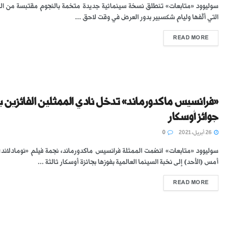
سوليوود «متابعات» تنطلق نسخة سينمائية جديدة متخمة بالنجوم مقتبسة من ال
التي ألَّفها وليام شكسبير بدور العرض في وقت لاحق ...
READ MORE
«فرانسيس ماكدورماند» تدخل نادي الممثلين الفائزين ب
جوائز أوسكار
26 أبريل، 2021
0
سوليوود «متابعات» انضمت الممثلة فرانسيس ماكدورماند، نجمة فيلم «نومادلاند
أمس (الأحد) إلى نخبة السينما العالمية بفوزها بجائزة أوسكار ثالثة ...
READ MORE