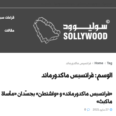
الرئيسية
سوليوود في الإعلام
سياسة الخصوصية
اتصل بنا
قراءات سين
مقالات
Tag
Home
فرانسيس ماكدورماند
الوسم:
فرانسيس ماكدورماند
«فرانسيس ماكدورماند» و «واشنطن» يجسّدان «مأساة
ماكبث»
27 مايو، 2021
0