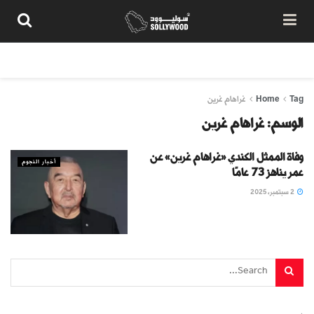
من نحن
سياسة المحتوى
شروط الاستخدام
تواصل معنا
Tag
Home
غراهام غرين
الوسم:
غراهام غرين
وفاة الممثل الكندي «غراهام غرين» عن
أخبار النجوم
عمر يناهز 73 عامًا
2 سبتمبر، 2025