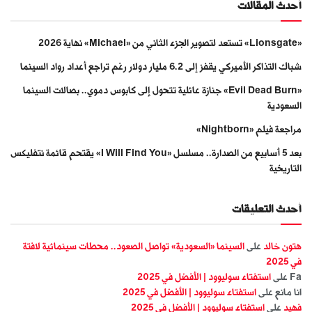
أحدث المقالات
«Lionsgate» تستعد لتصوير الجزء الثاني من «Michael» نهاية 2026
شباك التذاكر الأميركي يقفز إلى 6.2 مليار دولار رغم تراجع أعداد رواد السينما
«Evil Dead Burn» جنازة عائلية تتحول إلى كابوس دموي.. بصالات السينما
السعودية
مراجعة فيلم «Nightborn»
بعد 5 أسابيع من الصدارة.. مسلسل «I Will Find You» يقتحم قائمة نتفليكس
التاريخية
أحدث التعليقات
هتون خالد
على
السينما «السعودية» تواصل الصعود.. محطات سينمائية لافتة
في 2025
Fa
على
استفتاء سوليوود | الأفضل في 2025
انا مانع
على
استفتاء سوليوود | الأفضل في 2025
فهيد
على
استفتاء سوليوود | الأفضل في 2025