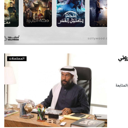
روني
المسلسلات
لمتابعة