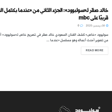
خالد صقر لـ«سوليوود»: الجزء الثاني من «عندما يكتمل ال
قريبًا على mbc
16 ديسمبر، 2020
0
سوليوود «خاص» كشف الفنان السعودي خالد صقر في تصريح خاص لـ«سوليوود» أنه
من تصوير أحدث أعماله وهو مسلسل «عندما ...
READ MORE