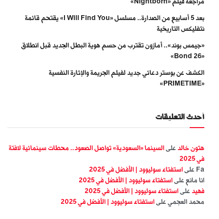
مراجعة فيلم «Nightborn»
بعد 5 أسابيع من الصدارة.. مسلسل «I Will Find You» يقتحم قائمة
نتفليكس التاريخية
«جيمس بوند».. أمازون تقترب من حسم هوية البطل الجديد قبل انطلاق
«Bond 26»
الكشف عن بوستر دعائي جديد لفيلم الجريمة والإثارة النفسية
«PRIMETIME»
أحدث التعليقات
هتون خالد
على
السينما «السعودية» تواصل الصعود.. محطات سينمائية لافتة
في 2025
Fa
على
استفتاء سوليوود | الأفضل في 2025
انا مانع
على
استفتاء سوليوود | الأفضل في 2025
فهيد
على
استفتاء سوليوود | الأفضل في 2025
محمد العجمي
على
استفتاء سوليوود | الأفضل في 2025