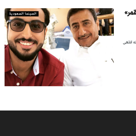
قمر»
السينما السعودية
 انتهى