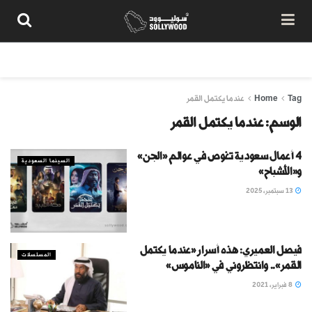
من نحن
سياسة المحتوى
شروط الاستخدام
تواصل معنا
Tag
Home
عندما يكتمل القمر
الوسم:
عندما يكتمل القمر
4 أعمال سعودية تغوص في عوالم «الجن»
السينما السعودية
و«الأشباح»
13 سبتمبر، 2025
فيصل العميري: هذه أسرار «عندما يكتمل
المسلسلات
القمر».. وانتظروني في «الناموس»
8 فبراير، 2021