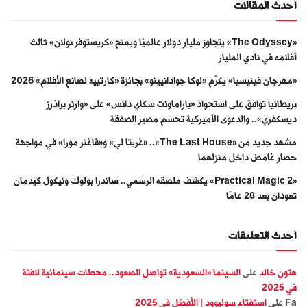
أحدث المقالات
«The Odyssey» يتجاوز مليار دولار عالميًا ويمنح «كريستوفر نولان» ثالث
أفلامه في نادي المليار
«مهرجان فينيسيا» يكرّم «لوكا جوادانيينو» بجائزة «كارتييه لصانع الأفلام» 2026
بريطانيا توافق على استحواذ «باراماونت سكاي دانس» على «وارنر براذرز
ديسكفري».. والدعوى الأميركية تحسم مصير الصفقة
مشهد جديد من «The Last House».. «غريتا لي» و«فاغنر مورا» في مواجهة
حصار غامض داخل منزلهما
«Practical Magic 2» يكشف ملصقه الرسمي.. ساندرا بولوك ونيكول كيدمان
تعودان بعد 28 عامًا
أحدث التعليقات
هتون خالد
على
السينما «السعودية» تواصل الصعود.. محطات سينمائية لافتة
في 2025
Fa
على
استفتاء سوليوود | الأفضل في 2025