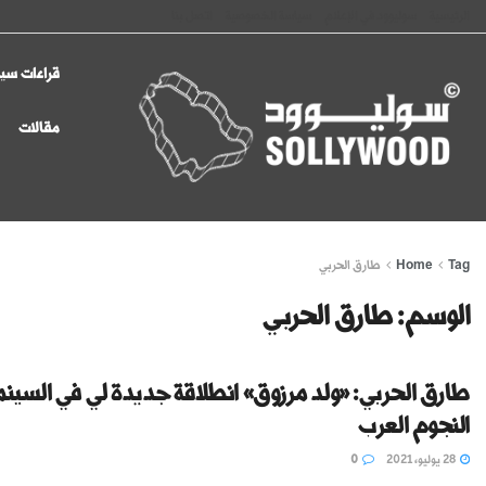
الرئيسية
سوليوود في الإعلام
سياسة الخصوصية
اتصل بنا
قراءات سين
مقالات
Tag
Home
طارق الحربي
الوسم:
طارق الحربي
طارق الحربي: «ولد مرزوق» انطلاقة جديدة لي في السينم
النجوم العرب
28 يوليو، 2021
0