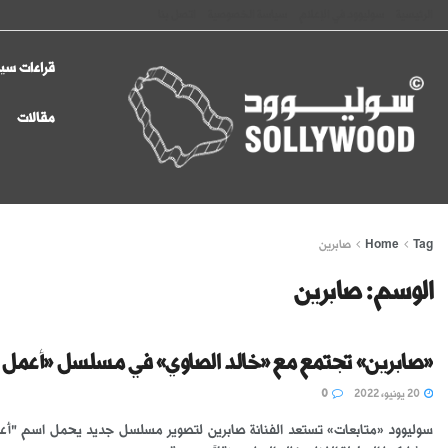
الرئيسية
سوليوود في الإعلام
سياسة الخصوصية
اتصل بنا
قراءات سين
مقالات
Tag
Home
صابرين
الوسم:
صابرين
«صابرين» تجتمع مع «خالد الصاوي» في مسلسل «أعمل ا
20 يونيو، 2022
0
سوليوود «متابعات» تستعد الفنانة صابرين لتصوير مسلسل جديد يحمل اسم "أعم