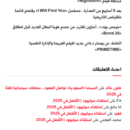
مراجعة فيلم «Nightborn»
بعد 5 أسابيع من الصدارة.. مسلسل «I Will Find You» يقتحم قائمة
نتفليكس التاريخية
«جيمس بوند».. أمازون تقترب من حسم هوية البطل الجديد قبل انطلاق
«Bond 26»
الكشف عن بوستر دعائي جديد لفيلم الجريمة والإثارة النفسية
«PRIMETIME»
أحدث التعليقات
هتون خالد
على
السينما «السعودية» تواصل الصعود.. محطات سينمائية لافتة
في 2025
Fa
على
استفتاء سوليوود | الأفضل في 2025
انا مانع
على
استفتاء سوليوود | الأفضل في 2025
فهيد
على
استفتاء سوليوود | الأفضل في 2025
محمد العجمي
على
استفتاء سوليوود | الأفضل في 2025