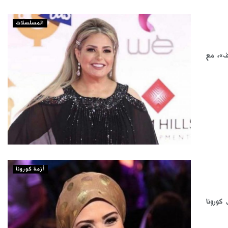
المسلسلات
ف»، مع
أزمة كورونا
كورونا